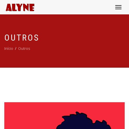
Alternar
de
navega
OUTROS
Início
/
Outros