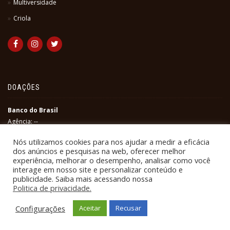
Multiversidade
Criola
DOAÇÕES
Banco do Brasil
Agência: --
Conta Corrente: --
CNPJ: --
Nós utilizamos cookies para nos ajudar a medir a eficácia
dos anúncios e pesquisas na web, oferecer melhor
experiência, melhorar o desempenho, analisar como você
interage em nosso site e personalizar conteúdo e
publicidade. Saiba mais acessando nossa
Politica de privacidade.
Configurações
Aceitar
Recusar
© 2026