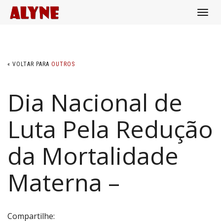
Alternar
de
navega
« VOLTAR PARA
OUTROS
Dia Nacional de
Share
Facebook
WhatsApp
Email
Copy
Share
Facebook
WhatsApp
Email
Copy
Link
Link
Luta Pela Redução
da Mortalidade
Materna –
Compartilhe: